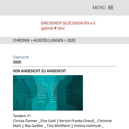
MENÜ
DRESDNER SEZESSION 89 e.V.
galerie▼drei
CHRONIK > AUSSTELLUNGEN > 2020
Übersicht
2020
VON ANGESICHT ZU ANGESICHT
Tandem //1
Christa Donner _ Else Gold
|
Kerstin Franke-Gneuß _ Christine
Wahl
|
Rita Geißler _ Tina Wohlfahrt
|
Annina Hohmuth _