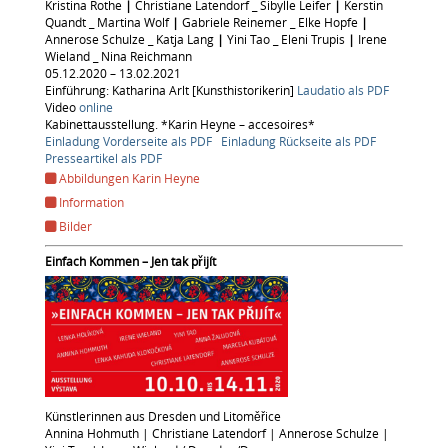
Kristina Rothe
|
Christiane Latendorf _ Sibylle Leifer
|
Kerstin
Quandt _ Martina Wolf
|
Gabriele Reinemer _ Elke Hopfe
|
Annerose Schulze _ Katja Lang
|
Yini Tao _ Eleni Trupis
|
Irene
Wieland _ Nina Reichmann
05.12.2020 – 13.02.2021
Einführung: Katharina Arlt [Kunsthistorikerin]
Laudatio als PDF
Video
online
Kabinettausstellung. *Karin Heyne – accesoires*
Einladung Vorderseite als PDF
Einladung Rückseite als PDF
Presseartikel als PDF
Abbildungen Karin Heyne
Information
Bilder
Einfach Kommen – Jen tak přijít
Künstlerinnen aus Dresden und Litoměřice
Annina Hohmuth | Christiane Latendorf | Annerose Schulze |