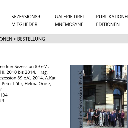
SEZESSION89
GALERIE DREI
PUBLIKATIONE
MITGLIEDER
MNEMOSYNE
EDITIONEN
IONEN > BESTELLUNG
esdner Sezession 89 e.V.,
l II, 2010 bis 2014, Hrsg.
zession 89 e.V., 2014, A.Kat.,
s-Peter Lühr, Helma Orosz,
r
 104
UR