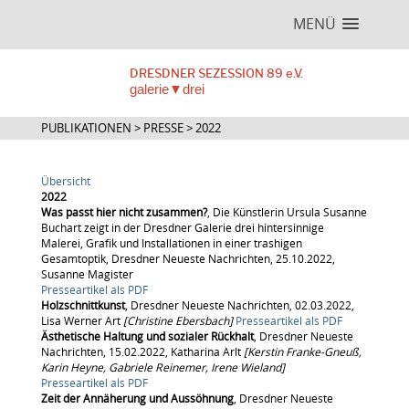
MENÜ
DRESDNER SEZESSION 89 e.V.
galerie▼drei
PUBLIKATIONEN > PRESSE > 2022
Übersicht
2022
Was passt hier nicht zusammen?
, Die Künstlerin Ursula Susanne
Buchart zeigt in der Dresdner Galerie drei hintersinnige
Malerei, Grafik und Installationen in einer trashigen
Gesamtoptik, Dresdner Neueste Nachrichten, 25.10.2022,
Susanne Magister
Presseartikel als PDF
Holzschnittkunst
, Dresdner Neueste Nachrichten, 02.03.2022,
Lisa Werner Art
[Christine Ebersbach]
Presseartikel
als PDF
Ästhetische Haltung und sozialer Rückhalt
, Dresdner Neueste
Nachrichten, 15.02.2022, Katharina Arlt
[Kerstin Franke-Gneuß,
Karin Heyne, Gabriele Reinemer, Irene Wieland]
Presseartikel als PDF
Zeit der Annäherung und Aussöhnung
, Dresdner Neueste