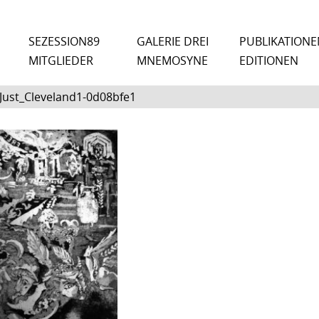
SEZESSION89
GALERIE DREI
PUBLIKATIONE
MITGLIEDER
MNEMOSYNE
EDITIONEN
eJust_Cleveland1-0d08bfe1